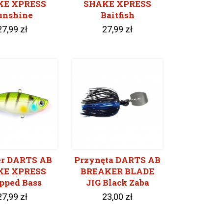
KE XPRESS
SHAKE XPRESS
unshine
Baitfish
27,99 zł
27,99 zł
r DARTS AB
Przynęta DARTS AB
KE XPRESS
BREAKER BLADE
ipped Bass
JIG Black Zaba
27,99 zł
23,00 zł