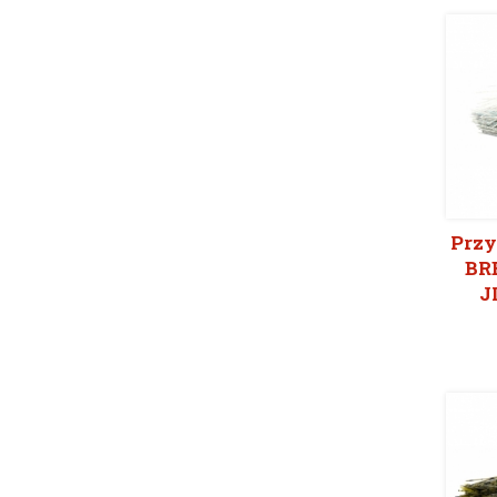
Przy
BR
J