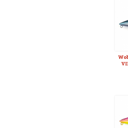
Wob
VI