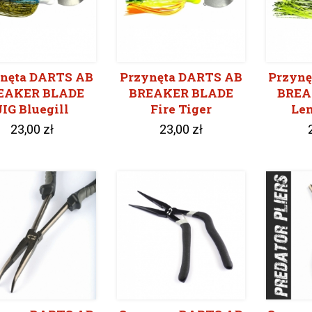
nęta DARTS AB
Przynęta DARTS AB
Przynę
EAKER BLADE
BREAKER BLADE
BREA
JIG Bluegill
Fire Tiger
Le
23,00 zł
23,00 zł