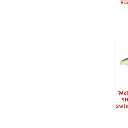
VIB
Wob
SH
Swi