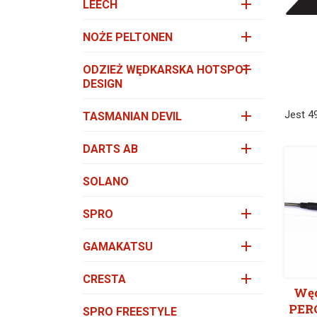

LEECH

NOŻE PELTONEN

ODZIEŻ WĘDKARSKA HOTSPOT
DESIGN

Jest 4
TASMANIAN DEVIL

DARTS AB
SOLANO

SPRO

GAMAKATSU

CRESTA
Wę
PER
SPRO FREESTYLE