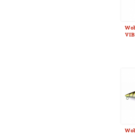
Wob
VIB
Wob