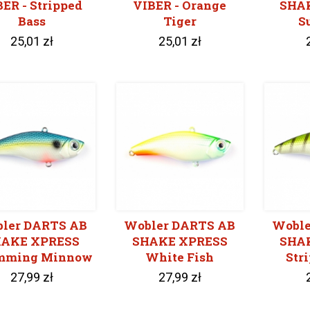
ER - Stripped
VIBER - Orange
SHA
Bass
Tiger
S
25,01 zł
25,01 zł
ler DARTS AB
Wobler DARTS AB
Woble
AKE XPRESS
SHAKE XPRESS
SHA
mming Minnow
White Fish
Str
27,99 zł
27,99 zł