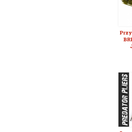
Przy
BR