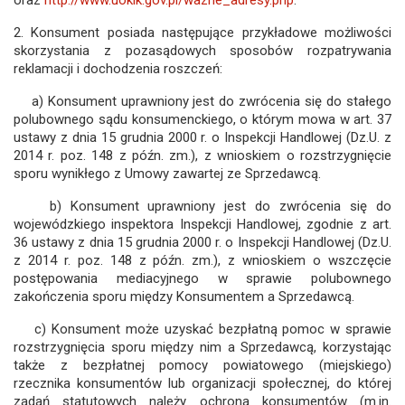
2. Konsument posiada następujące przykładowe możliwości
skorzystania z pozasądowych sposobów rozpatrywania
reklamacji i dochodzenia roszczeń:
a) Konsument uprawniony jest do zwrócenia się do stałego
polubownego sądu konsumenckiego, o którym mowa w art. 37
ustawy z dnia 15 grudnia 2000 r. o Inspekcji Handlowej (Dz.U. z
2014 r. poz. 148 z późn. zm.), z wnioskiem o rozstrzygnięcie
sporu wynikłego z Umowy zawartej ze Sprzedawcą.
b) Konsument uprawniony jest do zwrócenia się do
wojewódzkiego inspektora Inspekcji Handlowej, zgodnie z art.
36 ustawy z dnia 15 grudnia 2000 r. o Inspekcji Handlowej (Dz.U.
z 2014 r. poz. 148 z późn. zm.), z wnioskiem o wszczęcie
postępowania mediacyjnego w sprawie polubownego
zakończenia sporu między Konsumentem a Sprzedawcą.
c) Konsument może uzyskać bezpłatną pomoc w sprawie
rozstrzygnięcia sporu między nim a Sprzedawcą, korzystając
także z bezpłatnej pomocy powiatowego (miejskiego)
rzecznika konsumentów lub organizacji społecznej, do której
zadań statutowych należy ochrona konsumentów (m.in.