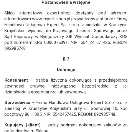
Postanowienia wstępne
Sklep internetowy expert-shop dostępny pod adresem
internetowym www.expert-shop.pl prowadzony jest przez Firmę
Handlowo Usługową Expert Sp. z o.o. z siedzibą w Kruszynie
Krajeńskim wpisaną do Krajowego Rejestru Sądowego przez
Sąd Rejonowy w Bydgoszczy XIII Wydział Gospodarczy KRS
pod numerem KRS 0000075091, NIP: 554 24 57 425, REGON:
092985748.
§ 2
Definicje
Konsument
– osoba fizyczna dokonująca z przedsiębiorcą
czynności prawnej niezwiązanej bezpośrednio z jej
działalnością gospodarczą lub zawodową.
Sprzedawca
– Firma Handlowo Usługowa Expert Sp. z o.o. z
siedzibą w Kruszynie Krajeńskim przy ul. Sosnowej 10, kod
pocztowy 86 – 005, NIP: 5542457425, REGON: 092985748.
Kupujący (klient)
– każdy podmiot dokonujący zakupów za
pośrednictwem Sklepu.