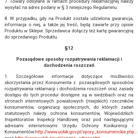
7. Towary odsyłane w ramach procedury reklamacyjnej należy
wysyłać na adres podany w § 3 niniejszego Regulaminu.
8. W przypadku, gdy na Produkt została udzielona gwarancja,
informacja o niej, a także jej treść, będą zawarte przy opisie
Produktu w Sklepie. Sprzedawca dołączy też kartę gwarancyjną
do sprzedanego Produktu.
§12
Pozasądowe sposoby rozpatrywania reklamacji i
dochodzenia roszczeń
1. Szczegółowe informacje dotyczące możliwości
skorzystania przez Konsumenta z pozasądowych sposobów
rozpatrywania reklamacji i dochodzenia roszczeń oraz zasady
dostępu do tych procedur dostępne są w siedzibach oraz na
stronach internetowych powiatowych (miejskich) rzeczników
konsumentów, organizacji społecznych, do których zadań
statutowych należy ochrona konsumentów, Wojewódzkich
Inspektoratów Inspekcji Handlowej oraz pod następującymi
adresami internetowymi Urzędu Ochrony Konkurencji i
Konsumentów:
http://www.uokik.gov.pl/spory_konsumenckie.php
;
oraz
http://www.uokik.gov.pl/wazne_adresy.php
.