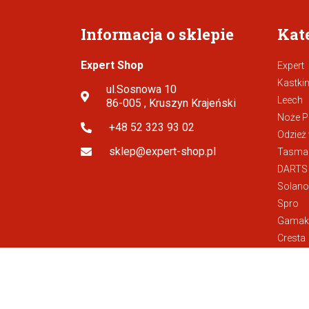
Informacja o sklepie
Kat
Expert Shop
Expert
Kastki
ul.Sosnowa 10
Leech
86-005 , Kruszyn Krajeński
Noże P
+48 52 323 93 02
Odzież
sklep@expert-shop.pl
Tasman
DARTS
Solano
Spro
Gamak
Cresta
Spro Fr
Spro C
Akceso