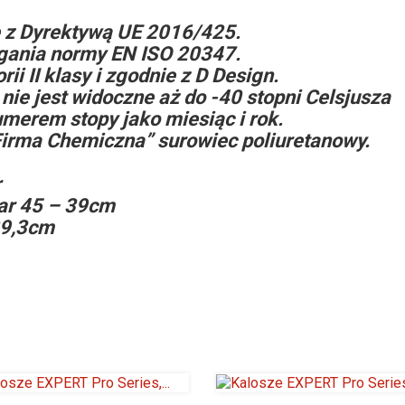
 z Dyrektywą UE 2016/425.
gania normy EN ISO 20347.
i II klasy i zgodnie z D Design.
nie jest widoczne aż do -40 stopni Celsjusza
umerem stopy jako miesiąc i rok.
irma Chemiczna” surowiec poliuretanowy.
r
ar 45 – 39cm
29,3cm