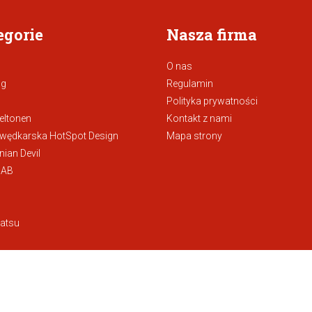
egorie
Nasza firma
O nas
ng
Regulamin
Polityka prywatności
eltonen
Kontakt z nami
 wędkarska HotSpot Design
Mapa strony
ian Devil
 AB
atsu
eestyle
-Tec
ria do łódek