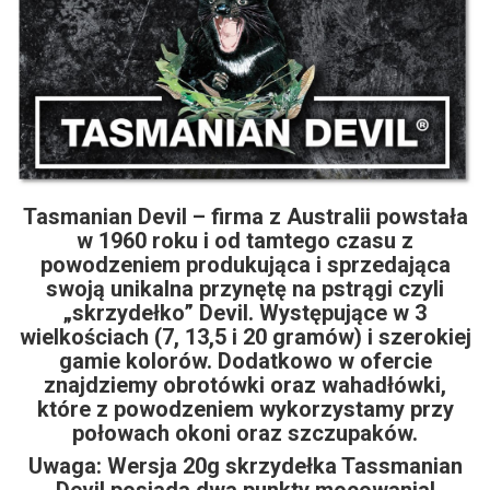
Tasmanian Devil – firma z Australii powstała
w 1960 roku i od tamtego czasu z
powodzeniem produkująca i sprzedająca
swoją unikalna przynętę na pstrągi czyli
„skrzydełko” Devil. Występujące w 3
wielkościach (7, 13,5 i 20 gramów) i szerokiej
gamie kolorów. Dodatkowo w ofercie
znajdziemy obrotówki oraz wahadłówki,
które z powodzeniem wykorzystamy przy
połowach okoni oraz szczupaków.
Uwaga: Wersja 20g skrzydełka Tassmanian
Devil posiada dwa punkty mocowania!