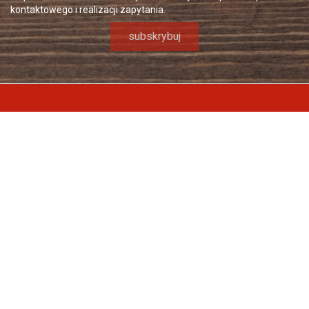
kontaktowego i realizacji zapytania.
INFORMACJA O SKLEPIE

KATEGORIE

NASZA FIRMA

TWOJE KONTO
