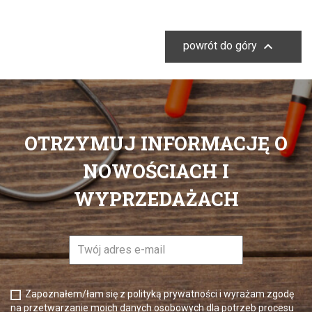

powrót do góry
OTRZYMUJ INFORMACJĘ O
NOWOŚCIACH I
WYPRZEDAŻACH
Zapoznałem/łam się z polityką prywatności i wyrażam zgodę
na przetwarzanie moich danych osobowych dla potrzeb procesu