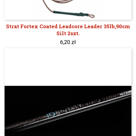
Strat Fortex Coated Leadcore Leader 35lb,90cm
Silt 2szt.
6,20 zł