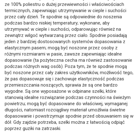
ze 100% poliestru o dużej przewiewności i właściwościach
termicznych, zapewniając utrzymywanie w cieple i suchości
przez cały dzień. Te spodnie są odpowiednie do noszenia
podczas bardzo niskiej temperatury; wykonane, aby
utrzymywać w cieple i suchości, odparowując również na
zewnątrz wilgoć wytwarzaną przez ciało. Spodnie posiadają
jeden z bardziej dostosowanych systemów dopasowania z
elastycznym pasem; mogą być noszone przez osoby z
różnymi rozmiarami w pasie, zawsze zapewniając idealne
dopasowanie (ta pożyteczna cecha ma również zastosowanie
podczas różnych wag osób). Poza tym, że te spodnie mogą
być noszone przez cały zakres użytkowników, możliwość tego,
że pas dopasowuje się i zachowuje elastyczność podczas
przemieszczania noszących, sprawia że są one bardzo
wygodne. Są one wyposażone w odpinane szelki, które
stanowią idealne rozwiązanie podczas czynności na świeżym
powietrzu; mogą być dopasowane do właściwej, wymaganej
długości, natomiast rozciągliwy materiał umożliwia świetne
dopasowanie i powstrzymuje spodnie przed obsuwaniem się w
dół. Gdy zajdzie potrzeba, szelki można z łatwością odpiąć
poprzez guziki na zatrzaski.