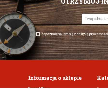
OTRZYMUJ I
Zapoznałem/łam się z polityką prywatności
Informacja o sklepie
Kat
Expert Shop
Expert
Kastki
ul.Sosnowa 10
Leech
86-005 , Kruszyn Krajeński
Noże P