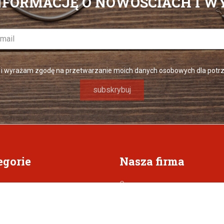
NFORMACJĘ O NOWOŚCIACH I W
 i wyrażam zgodę na przetwarzanie moich danych osobowych dla potrzeb
egorie
Nasza firma
O nas
ng
Regulamin
Polityka prywatności
eltonen
Kontakt z nami