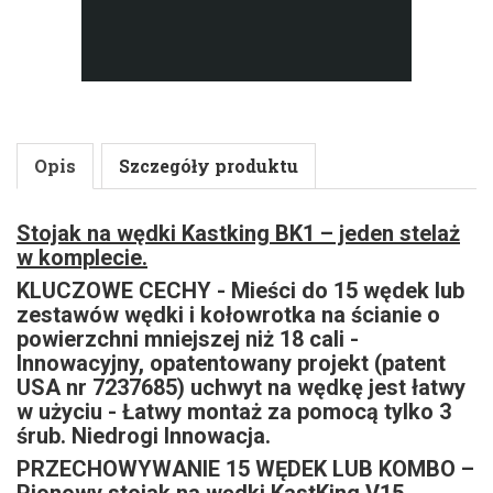
Opis
Szczegóły produktu
Stojak na wędki Kastking BK1 – jeden stelaż
w komplecie.
KLUCZOWE CECHY - Mieści do 15 wędek lub
zestawów wędki i kołowrotka na ścianie o
powierzchni mniejszej niż 18 cali -
Innowacyjny, opatentowany projekt (patent
USA nr 7237685) uchwyt na wędkę jest łatwy
w użyciu - Łatwy montaż za pomocą tylko 3
śrub. Niedrogi Innowacja.
PRZECHOWYWANIE 15 WĘDEK LUB KOMBO –