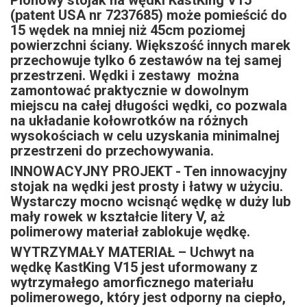
Pionowy stojak na wędki KastKing V15
(patent USA nr 7237685) może pomieścić do
15 wędek na mniej niż 45cm poziomej
powierzchni ściany. Większość innych marek
przechowuje tylko 6 zestawów na tej samej
przestrzeni. Wędki i zestawy
można
zamontować praktycznie w dowolnym
miejscu na całej długości wędki, co pozwala
na układanie kołowrotków na różnych
wysokościach w celu uzyskania minimalnej
przestrzeni do przechowywania.
INNOWACYJNY PROJEKT - Ten innowacyjny
stojak na wędki jest prosty i łatwy w użyciu.
Wystarczy mocno wcisnąć wędkę w duży lub
mały rowek w kształcie litery V, aż
polimerowy materiał zablokuje wędkę.
WYTRZYMAŁY MATERIAŁ – Uchwyt na
wędkę KastKing V15 jest uformowany z
wytrzymałego amorficznego materiału
polimerowego, który jest odporny na ciepło,