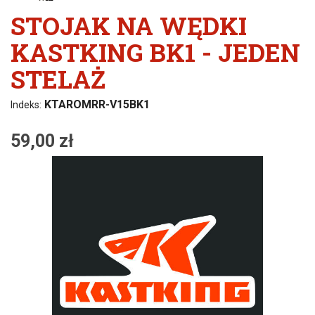
STOJAK NA WĘDKI
KASTKING BK1 - JEDEN
STELAŻ
KTAROMRR-V15BK1
Indeks:
59,00 zł