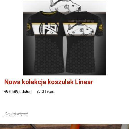
Nowa kolekcja koszulek Linear
6689
odsłon
0
Liked
Czytaj więcej